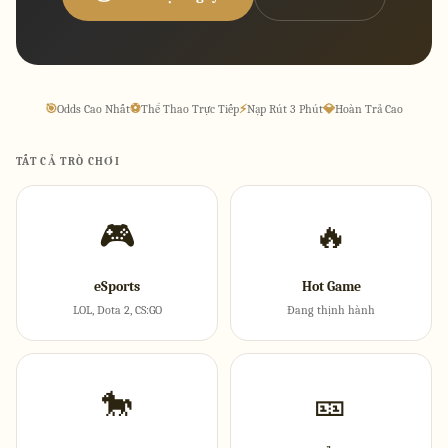
🎯
Odds Cao Nhất
⚽
Thể Thao Trực Tiếp
⚡
Nạp Rút 3 Phút
💎
Hoàn Trả Cao
TẤT CẢ TRÒ CHƠI
🎮
🔥
eSports
Hot Game
LOL, Dota 2, CS:GO
Đang thịnh hành
🐎
🎫