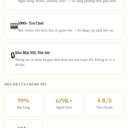
Ngân hàng, Momo, ZaloPay, USDT — đa dạng phương thức giao dịch.
1000+ Trò Chơi
🎰
Slot, casino, thể thao, bắn cá, game bài — đa dạng, cập nhật liên tục.
Bảo Mật SSL 256-bit
🔒
Thông tin cá nhân và giao dịch được mã hóa tuyệt đối. Không lo rò rỉ
dữ liệu.
DẤU ẤN CỦA CHÚNG TÔI
99%
679K+
4.8/5
Hài Lòng
Người Chơi
Tiêu Chuẩn