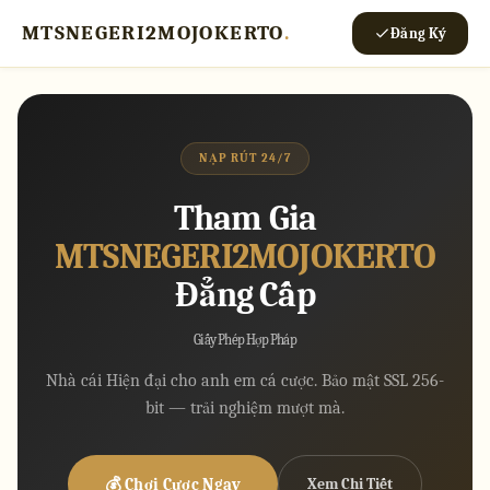
MTSNEGERI2MOJOKERTO
.
Đăng Ký
NẠP RÚT 24/7
Tham Gia
MTSNEGERI2MOJOKERTO
Đẳng Cấp
Giấy Phép Hợp Pháp
Nhà cái Hiện đại cho anh em cá cược. Bảo mật SSL 256-
bit — trải nghiệm mượt mà.
💰 Chơi Cược Ngay
Xem Chi Tiết