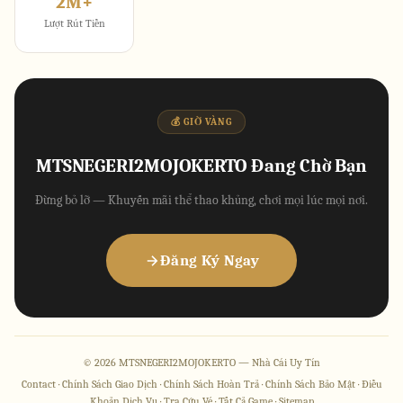
2M+
Lượt Rút Tiền
💰 GIỜ VÀNG
MTSNEGERI2MOJOKERTO Đang Chờ Bạn
Đừng bỏ lỡ — Khuyến mãi thể thao khủng, chơi mọi lúc mọi nơi.
Đăng Ký Ngay
© 2026 MTSNEGERI2MOJOKERTO — Nhà Cái Uy Tín
Contact
·
Chính Sách Giao Dịch
·
Chính Sách Hoàn Trả
·
Chính Sách Bảo Mật
·
Điều
Khoản Dịch Vụ
·
Tra Cứu Vé
·
Tất Cả Game
·
Sitemap