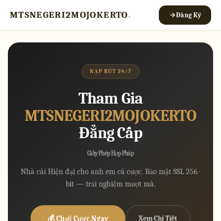
MTSNEGERI2MOJOKERTO
.
Đăng Ký
NẠP RÚT 24/7
Tham Gia
MTSNEGERI2MOJOKERTO
Đẳng Cấp
Giấy Phép Hợp Pháp
Nhà cái Hiện đại cho anh em cá cược. Bảo mật SSL 256-
bit — trải nghiệm mượt mà.
💰 Chơi Cược Ngay
Xem Chi Tiết