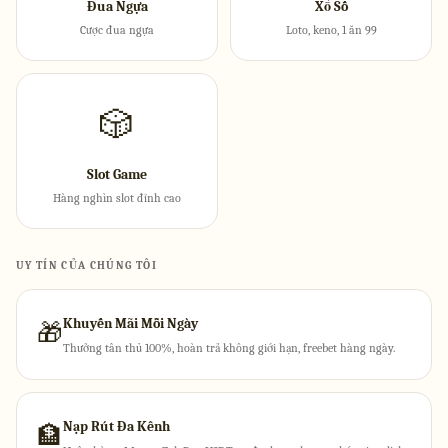
Đua Ngựa
Xổ Số
Cược đua ngựa
Loto, keno, 1 ăn 99
🎲
Slot Game
Hàng nghìn slot đỉnh cao
UY TÍN CỦA CHÚNG TÔI
Khuyến Mãi Mỗi Ngày
🎁
Thưởng tân thủ 100%, hoàn trả không giới hạn, freebet hàng ngày.
Nạp Rút Đa Kênh
🏦