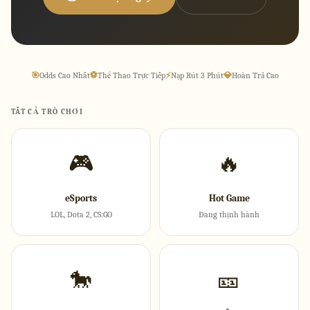
🎯
Odds Cao Nhất
⚽
Thể Thao Trực Tiếp
⚡
Nạp Rút 3 Phút
💎
Hoàn Trả Cao
TẤT CẢ TRÒ CHƠI
🎮
🔥
eSports
Hot Game
LOL, Dota 2, CS:GO
Đang thịnh hành
🐎
🎫