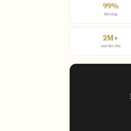
99%
Hài Lòng
2M+
Lượt Rút Tiền