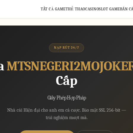
TẤT CẢ GAME
THỂ THAO
CASINO
SLOT GAME
BẮN C
NẠP RÚT 24/7
a
MTSNEGERI2MOJOKE
Cấp
Giấy Phép Hợp Pháp
Nhà cái Hiện đại cho anh em cá cược. Bảo mật SSL 256-bit —
trải nghiệm mượt mà.