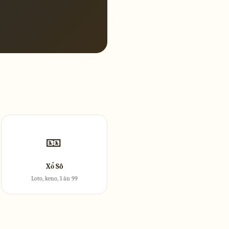
🎫
Xổ Số
Loto, keno, 1 ăn 99