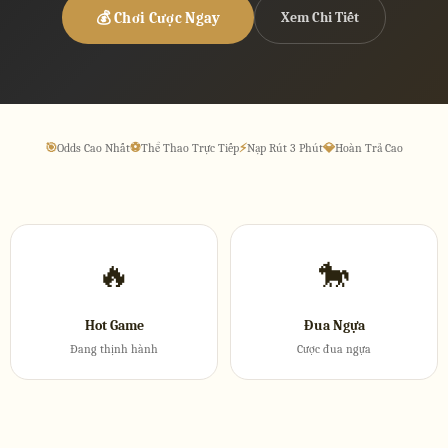
💰 Chơi Cược Ngay
Xem Chi Tiết
🎯
Odds Cao Nhất
⚽
Thể Thao Trực Tiếp
⚡
Nạp Rút 3 Phút
💎
Hoàn Trả Cao
🔥
🐎
Hot Game
Đua Ngựa
Đang thịnh hành
Cược đua ngựa