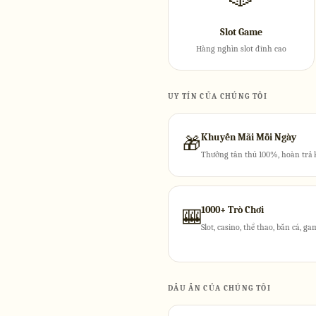
Slot Game
Hàng nghìn slot đỉnh cao
UY TÍN CỦA CHÚNG TÔI
Khuyến Mãi Mỗi Ngày
🎁
Thưởng tân thủ 100%, hoàn trả k
1000+ Trò Chơi
🎰
Slot, casino, thể thao, bắn cá, g
DẤU ẤN CỦA CHÚNG TÔI