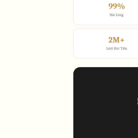
99%
Hài Lòng
2M+
Lượt Rút Tiền