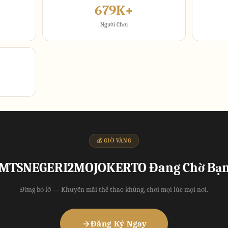
679K+
Người Chơi
💰 GIỜ VÀNG
MTSNEGERI2MOJOKERTO Đang Chờ Bạ
Đừng bỏ lỡ — Khuyến mãi thể thao khủng, chơi mọi lúc mọi nơi.
Đăng Ký Ngay