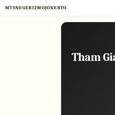
MTSNEGERI2MOJOKERTO
.
Tham Gi