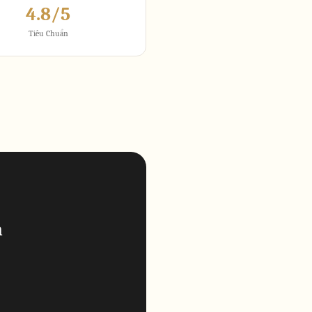
4.8/5
Tiêu Chuẩn
n