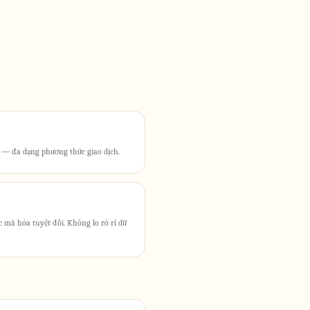
— đa dạng phương thức giao dịch.
 mã hóa tuyệt đối. Không lo rò rỉ dữ